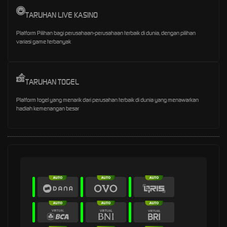
TARUHAN LIVE KASINO
Platform Pilihan bagi perusahaan-perusahaan terbaik di dunia, dengan pilihan
variasi game terbanyak
TARUHAN TOGEL
Platform togel yang menarik dari perusahan terbaik di dunia yang menawarkan
hadiah kemenangan besar