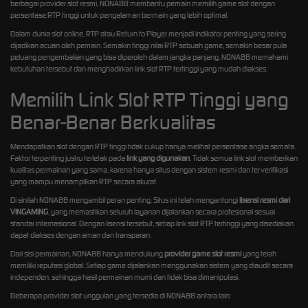
berbagai provider slot resmi, NONA88 membantu pemain memilih game slot dengan
persentase RTP tinggi untuk pengalaman bermain yang lebih optimal.
Dalam dunia slot online, RTP atau Return to Player menjadi indikator penting yang sering
dijadikan acuan oleh pemain. Semakin tinggi nilai RTP sebuah game, semakin besar pula
peluang pengembalian yang bisa diperoleh dalam jangka panjang. NONA88 memahami
kebutuhan tersebut dan menghadirkan link slot RTP tertinggi yang mudah diakses.
Memilih Link Slot RTP Tinggi yang
Benar-Benar Berkualitas
Mendapatkan slot dengan RTP tinggi tidak cukup hanya melihat persentase angka semata.
Faktor terpenting justru terletak pada
link yang digunakan
. Tidak semua link slot memberikan
kualitas permainan yang sama, karena hanya situs dengan sistem resmi dan terverifikasi
yang mampu menampilkan RTP secara akurat.
Di sinilah NONA88 mengambil peran penting. Situs ini telah mengantongi
lisensi resmi dari
VINGAMING
, yang memastikan seluruh layanan dijalankan secara profesional sesuai
standar internasional. Dengan lisensi tersebut, setiap link slot RTP tertinggi yang disediakan
dapat diakses dengan aman dan transparan.
Dari sisi permainan, NONA88 hanya mendukung
provider game slot resmi
yang telah
memiliki reputasi global. Setiap game dijalankan menggunakan sistem yang diaudit secara
independen, sehingga hasil permainan murni dan tidak bisa dimanipulasi.
Beberapa provider slot unggulan yang tersedia di NONA88 antara lain: