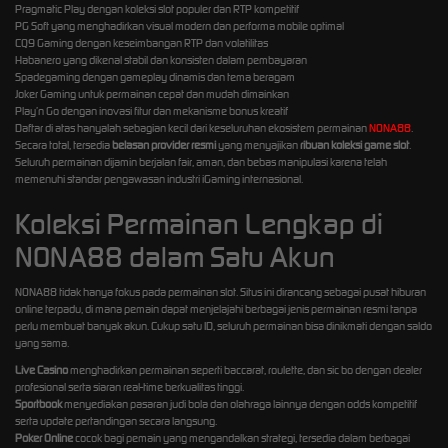
Pragmatic Play dengan koleksi slot populer dan RTP kompetitif
PG Soft yang menghadirkan visual modern dan performa mobile optimal
CQ9 Gaming dengan keseimbangan RTP dan volatilitas
Habanero yang dikenal stabil dan konsisten dalam pembayaran
Spadegaming dengan gameplay dinamis dan tema beragam
Joker Gaming untuk permainan cepat dan mudah dimainkan
Play’n Go dengan inovasi fitur dan mekanisme bonus kreatif
Daftar di atas hanyalah sebagian kecil dari keseluruhan ekosistem permainan
NONA88
.
Secara total, tersedia
belasan provider resmi
yang menyajikan
ribuan koleksi game slot
.
Seluruh permainan dijamin berjalan fair, aman, dan bebas manipulasi karena telah
memenuhi standar pengawasan industri iGaming internasional.
Koleksi Permainan Lengkap di
NONA88 dalam Satu Akun
NONA88 tidak hanya fokus pada permainan slot. Situs ini dirancang sebagai pusat hiburan
online terpadu, di mana pemain dapat menjelajahi berbagai jenis permainan resmi tanpa
perlu membuat banyak akun. Cukup satu ID, seluruh permainan bisa dinikmati dengan saldo
yang sama.
Live Casino
menghadirkan permainan seperti baccarat, roulette, dan sic bo dengan dealer
profesional serta siaran real-time berkualitas tinggi.
Sportbook
menyediakan pasaran judi bola dan olahraga lainnya dengan odds kompetitif
serta update pertandingan secara langsung.
Poker Online
cocok bagi pemain yang mengandalkan strategi, tersedia dalam berbagai