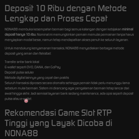
Deposit 10 Ribu dengan Metode
Lengkap dan Proses Cepat
NONA88 membuka kesempatan bermain bagi semua kalangan dengan kebijakan
minimal
deposit hanya 10 ribu
. Nominal ini memungkinkan pemain memulai permainan tanpa harus
menyiapkan modal besar, namun tetap mendapatkan akses penuh ke seluruh layanan.
Untuk mendukung kenyamanan transaksi, NONA88 menyediakan berbagai metode
deposit yang aman dan fleksibel:
Transfer antar bank lokal
E-wallet seperti OVO, DANA, dan GoPay
Deposit pulsa seluler
Metode digital lainnya yang cepat dan praktis
Seluruh transaksi diproses secara otomatis sehingga pemain tidak perlu menunggu lama
sebelum mulai bermain. Sistem ini dirancang agar pengalaman bermain tetap lancar dari
awal hingga akhir. Jadi semisal layanan bank sedang maintenance, ada opsi seperti deposit
pulsa atau e-wallet.
Rekomendasi Game Slot RTP
Tinggi yang Layak Dicoba di
NONA88