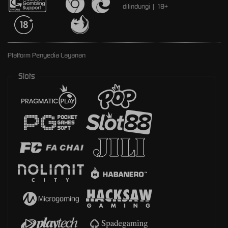
dilindungi | 18+
Platform Penyedia Layanan
Slots