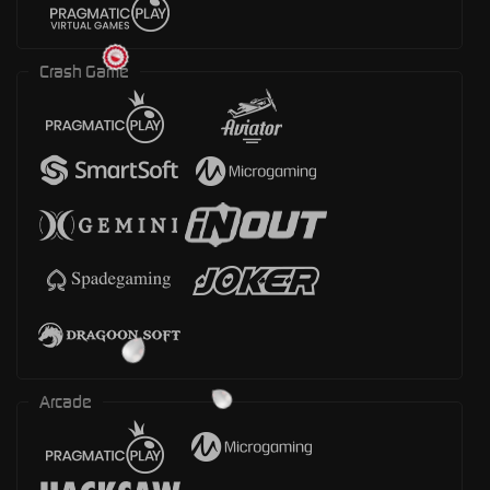
Crash Game
Arcade